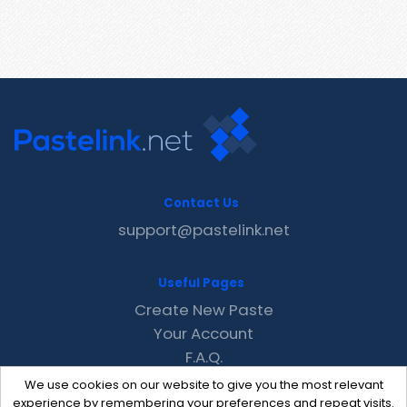
Contact Us
support@pastelink.net
Useful Pages
Create New Paste
Your Account
F.A.Q.
Recent
We use cookies on our website to give you the most relevant
Contact
experience by remembering your preferences and repeat visits.