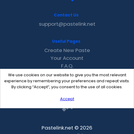
Contact Us
support@pastelink.net
Useful Pages
Create New Paste
Your Account
F.A.Q.
Recent
We use cookies on our website to give you the most relevant
Contact
experience by remembering your preferences and repeat visits.
By clicking “Accept”, you consent to the use of all cookies.
Accept
Pastelink.net © 2026