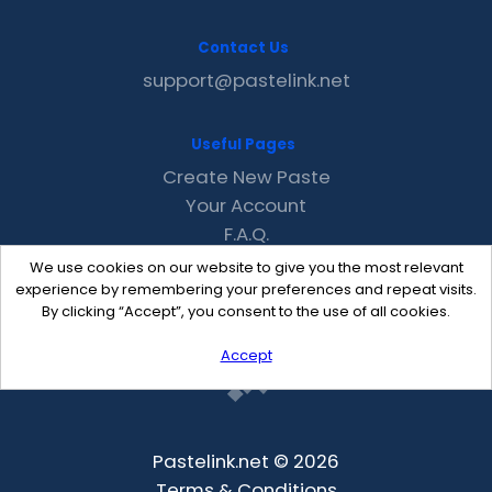
Contact Us
support@pastelink.net
Useful Pages
Create New Paste
Your Account
F.A.Q.
Recent
We use cookies on our website to give you the most relevant
Contact
experience by remembering your preferences and repeat visits.
By clicking “Accept”, you consent to the use of all cookies.
Accept
Pastelink.net © 2026
Terms & Conditions