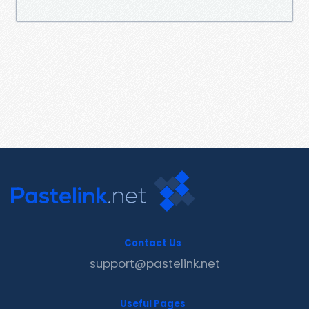
Contact Us
support@pastelink.net
Useful Pages