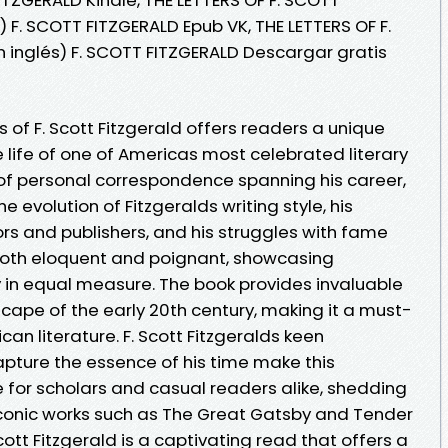
) F. SCOTT FITZGERALD Epub VK, THE LETTERS OF F.
 inglés) F. SCOTT FITZGERALD Descargar gratis
rs of F. Scott Fitzgerald offers readers a unique
 life of one of Americas most celebrated literary
 of personal correspondence spanning his career,
e evolution of Fitzgeralds writing style, his
ors and publishers, and his struggles with fame
 both eloquent and poignant, showcasing
ty in equal measure. The book provides invaluable
dscape of the early 20th century, making it a must-
can literature. F. Scott Fitzgeralds keen
apture the essence of his time make this
e for scholars and casual readers alike, shedding
iconic works such as The Great Gatsby and Tender
Scott Fitzgerald is a captivating read that offers a