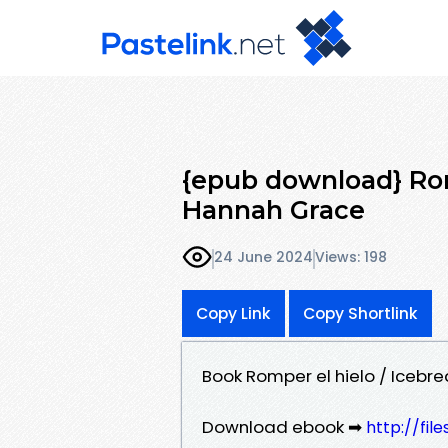
{epub download} Rom
Hannah Grace
24 June 2024
Views: 198
Copy Link
Copy Shortlink
Book Romper el hielo / Iceb
Download ebook ➡
http://fi