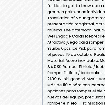
for kids to get to know each 
group, in pairs, or as individua
Translation of &quot;para rom
presentación magistral, acti
música. The afternoon includ
We! Engage Cards Icebreaker
Atractivo juego para romper
Yzurbu 6pcs Ice Pick para ro
el jueves, 19 de octubre. Realiz
Material. Acero inoxidable. M
&#039;Romper El Hielo / Ic
Romper El Hielo / Icebreaker
21,99 €. inkl. gesetzl. MwSt. Ve
Más de 110 dinámicas icebrea
opciones para romper el hie
nuevos del equipo, pregunta
romper el hielo - Translation