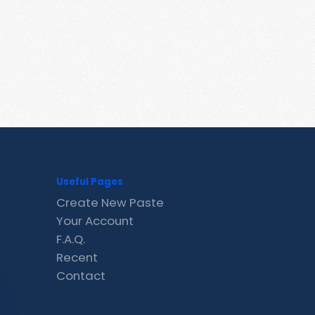
Useful Pages
Create New Paste
Your Account
F.A.Q.
Recent
Contact