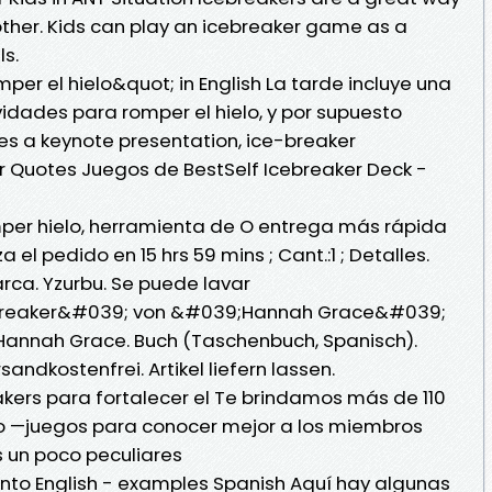
other. Kids can play an icebreaker game as a
ls.
per el hielo&quot; in English La tarde incluye una
vidades para romper el hielo, y por supuesto
es a keynote presentation, ice-breaker
 Quotes Juegos de BestSelf Icebreaker Deck -
mper hielo, herramienta de O entrega más rápida
a el pedido en 15 hrs 59 mins ; Cant.:1 ; Detalles.
arca. Yzurbu. Se puede lavar
ebreaker&#039; von &#039;Hannah Grace&#039;
. Hannah Grace. Buch (Taschenbuch, Spanisch).
rsandkostenfrei. Artikel liefern lassen.
kers para fortalecer el Te brindamos más de 110
lo —juegos para conocer mejor a los miembros
s un poco peculiares
 into English - examples Spanish Aquí hay algunas