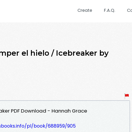
Create
F.A.Q.
C
per el hielo / Icebreaker by
reaker PDF Download - Hannah Grace
lesbooks.info/pl/book/688959/905