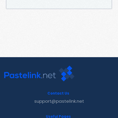
Contact Us
support@pastelink.net
Useful Pages