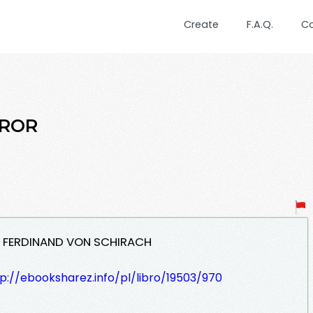
Create
F.A.Q.
C
RROR
- FERDINAND VON SCHIRACH
p://ebooksharez.info/pl/libro/19503/970