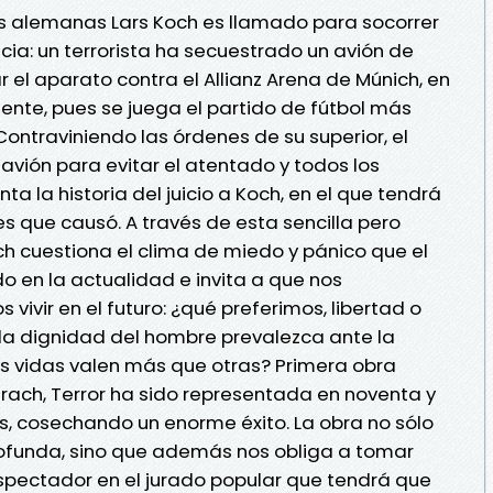
eas alemanas Lars Koch es llamado para socorrer
ia: un terrorista ha secuestrado un avión de
r el aparato contra el Allianz Arena de Múnich, en
te, pues se juega el partido de fútbol más
ntraviniendo las órdenes de su superior, el
avión para evitar el atentado y todos los
a la historia del juicio a Koch, en el que tendrá
s que causó. A través de esta sencilla pero
h cuestiona el clima de miedo y pánico que el
 en la actualidad e invita a que nos
vir en el futuro: ¿qué preferimos, libertad o
a dignidad del hombre prevalezca ante la
s vidas valen más que otras? Primera obra
irach, Terror ha sido representada en noventa y
es, cosechando un enorme éxito. La obra no sólo
rofunda, sino que además nos obliga a tomar
 espectador en el jurado popular que tendrá que