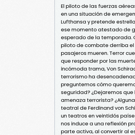
El piloto de las fuerzas aér
en una situación de emergenc
Lufthansa y pretende estrella
ese momento atestado de gen
esperado de la temporada. Co
piloto de combate derriba el 
pasajeros mueren. Terror cuent
que responder por las muerte
incómoda trama, Von Schirac
terrorismo ha desencadenado
preguntemos cómo queremos vi
seguridad? ¿Dejaremos que l
amenaza terrorista? ¿Alguna
teatral de Ferdinand von Sch
un teatros en veintidós país
nos induce a una reflexión p
parte activa, al convertir al