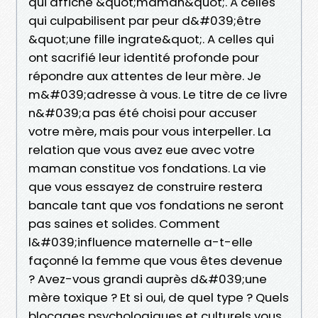
qui affiche &quot;maman&quot;. A celles
qui culpabilisent par peur d&#039;être
&quot;une fille ingrate&quot;. A celles qui
ont sacrifié leur identité profonde pour
répondre aux attentes de leur mère. Je
m&#039;adresse à vous. Le titre de ce livre
n&#039;a pas été choisi pour accuser
votre mère, mais pour vous interpeller. La
relation que vous avez eue avec votre
maman constitue vos fondations. La vie
que vous essayez de construire restera
bancale tant que vos fondations ne seront
pas saines et solides. Comment
l&#039;influence maternelle a-t-elle
façonné la femme que vous êtes devenue
? Avez-vous grandi auprès d&#039;une
mère toxique ? Et si oui, de quel type ? Quels
blocages psychologiques et culturels vous