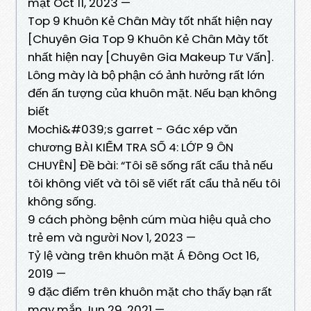
mặt Oct 11, 2023 —
Top 9 Khuôn Kẻ Chân Mày tốt nhất hiện nay
[Chuyên Gia Top 9 Khuôn Kẻ Chân Mày tốt
nhất hiện nay [Chuyên Gia Makeup Tư Vấn].
Lông mày là bộ phận có ảnh hưởng rất lớn
đến ấn tượng của khuôn mặt. Nếu bạn không
biết
Mochi&#039;s garret - Gác xép văn
chương BÀI KIỂM TRA SỐ 4: LỚP 9 ÔN
CHUYÊN] Đề bài: “Tôi sẽ sống rất cẩu thả nếu
tôi không viết và tôi sẽ viết rất cẩu thả nếu tôi
không sống.
9 cách phòng bệnh cúm mùa hiệu quả cho
trẻ em và người Nov 1, 2023 —
Tỷ lệ vàng trên khuôn mặt Á Đông Oct 16,
2019 —
9 đặc điểm trên khuôn mặt cho thấy bạn rất
may mắn Jun 29, 2021 —