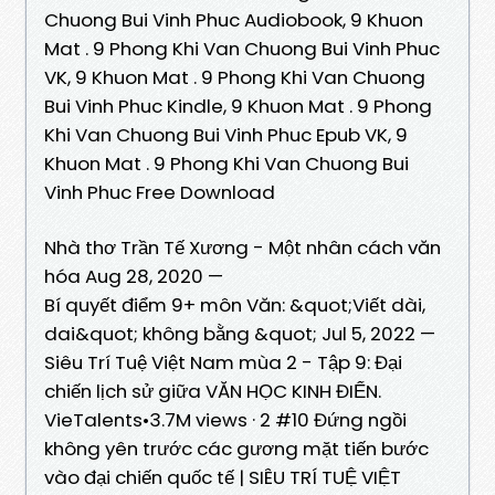
Chuong Bui Vinh Phuc Audiobook, 9 Khuon
Mat . 9 Phong Khi Van Chuong Bui Vinh Phuc
VK, 9 Khuon Mat . 9 Phong Khi Van Chuong
Bui Vinh Phuc Kindle, 9 Khuon Mat . 9 Phong
Khi Van Chuong Bui Vinh Phuc Epub VK, 9
Khuon Mat . 9 Phong Khi Van Chuong Bui
Vinh Phuc Free Download
Nhà thơ Trần Tế Xương - Một nhân cách văn
hóa Aug 28, 2020 —
Bí quyết điểm 9+ môn Văn: &quot;Viết dài,
dai&quot; không bằng &quot; Jul 5, 2022 —
Siêu Trí Tuệ Việt Nam mùa 2 - Tập 9: Đại
chiến lịch sử giữa VĂN HỌC KINH ĐIỂN.
VieTalents•3.7M views · 2 #10 Đứng ngồi
không yên trước các gương mặt tiến bước
vào đại chiến quốc tế | SIÊU TRÍ TUỆ VIỆT