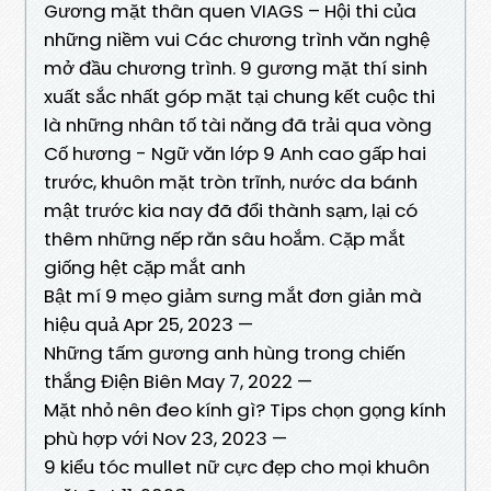
Gương mặt thân quen VIAGS – Hội thi của
những niềm vui Các chương trình văn nghệ
mở đầu chương trình. 9 gương mặt thí sinh
xuất sắc nhất góp mặt tại chung kết cuộc thi
là những nhân tố tài năng đã trải qua vòng
Cố hương - Ngữ văn lớp 9 Anh cao gấp hai
trước, khuôn mặt tròn trĩnh, nước da bánh
mật trước kia nay đã đổi thành sạm, lại có
thêm những nếp răn sâu hoắm. Cặp mắt
giống hệt cặp mắt anh
Bật mí 9 mẹo giảm sưng mắt đơn giản mà
hiệu quả Apr 25, 2023 —
Những tấm gương anh hùng trong chiến
thắng Điện Biên May 7, 2022 —
Mặt nhỏ nên đeo kính gì? Tips chọn gọng kính
phù hợp với Nov 23, 2023 —
9 kiểu tóc mullet nữ cực đẹp cho mọi khuôn