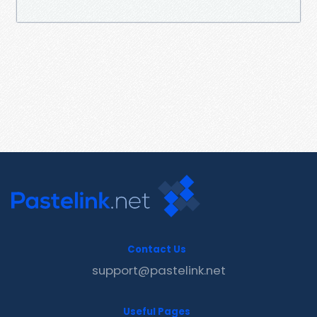
Contact Us
support@pastelink.net
Useful Pages