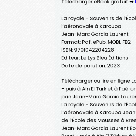
Télécharger eBook gratuit ➡
La royale - Souvenirs de l’Éco
l’aéronavale à Karouba
Jean-Marc Garcia Laurent
Format: Pdf, ePub, MOBI, FB2
ISBN: 9791042204228
Editeur: Le Lys Bleu Éditions
Date de parution: 2023
Télécharger ou lire en ligne L
- puis à Aïn El Türk et à l’aé
pan Jean-Marc Garcia Lauren
La royale - Souvenirs de l’Éco
l’aéronavale à Karouba Jean-
de l’École des Mousses à Brest
Jean-Marc Garcia Laurent Epu
Brest - puis à Aïn El Türk et