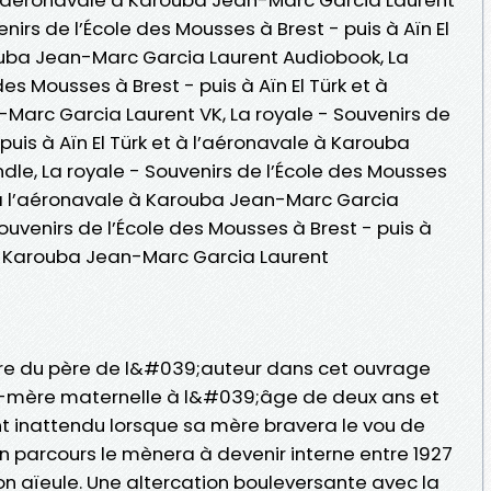
venirs de l’École des Mousses à Brest - puis à Aïn El
ouba Jean-Marc Garcia Laurent Audiobook, La
des Mousses à Brest - puis à Aïn El Türk et à
Marc Garcia Laurent VK, La royale - Souvenirs de
puis à Aïn El Türk et à l’aéronavale à Karouba
dle, La royale - Souvenirs de l’École des Mousses
et à l’aéronavale à Karouba Jean-Marc Garcia
Souvenirs de l’École des Mousses à Brest - puis à
e à Karouba Jean-Marc Garcia Laurent
ire du père de l&#039;auteur dans cet ouvrage
d-mère maternelle à l&#039;âge de deux ans et
nt inattendu lorsque sa mère bravera le vou de
on parcours le mènera à devenir interne entre 1927
son aïeule. Une altercation bouleversante avec la