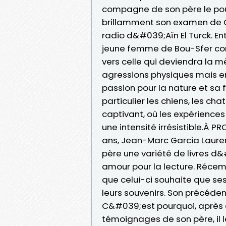
compagne de son père le pous
brillamment son examen de Che
radio d&#039;Aïn El Turck. En
jeune femme de Bou-Sfer conn
vers celle qui deviendra la m
agressions physiques mais en
passion pour la nature et sa
particulier les chiens, les cha
captivant, où les expériences
une intensité irrésistible.
ans, Jean-Marc Garcia Lauren
père une variété de livres d
amour pour la lecture. Récemme
que celui-ci souhaite que se
leurs souvenirs. Son précéden
C&#039;est pourquoi, après 
témoignages de son père, il le