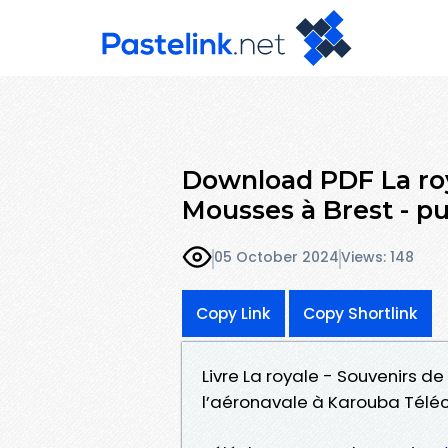
Download PDF La roya
Mousses à Brest - pu
05 October 2024
Views: 148
Copy Link
Copy Shortlink
Livre La royale - Souvenirs de 
l’aéronavale à Karouba Télé