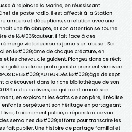
se à rejoindre la Marine, en réussissant
f de poste radio, il est affecté à la Station
tre amours et déceptions, sa relation avec une
aît une fin abrupte, et son attention se tourne
ère de l&#039;auteur. Il fait face à des
 émerge victorieux sans jamais en abuser. Sa
 foi en l&#039;âme de chaque créature, en
ts et les chevaux, le guident. Plongez dans ce récit
 singulières de ce protagoniste prennent vie avec
À PROPOS DE L&#039;AUTEURDès l&#039;âge de sept
t a découvert dans la riche bibliothèque de son
&#039;auteurs divers, ce qui a enflammé son
nt, en explorant les écrits de son père, il réalise
s enfants perpétuent son héritage en partageant
t livre, fraîchement publié, a répondu à ce vou.
des semaines d&#039;efforts pour transcrire les
s fait publier. Une histoire de partage familial et