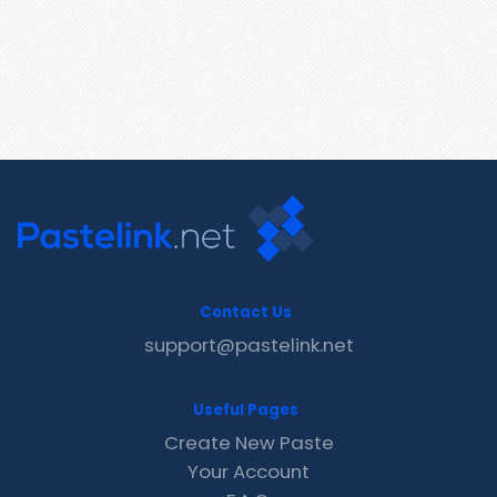
Contact Us
support@pastelink.net
Useful Pages
Create New Paste
Your Account