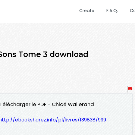
Create
F.A.Q.
C
s Sons Tome 3 download
 Télécharger le PDF - Chloé Wallerand
http://ebooksharez.info/pl/livres/139838/999