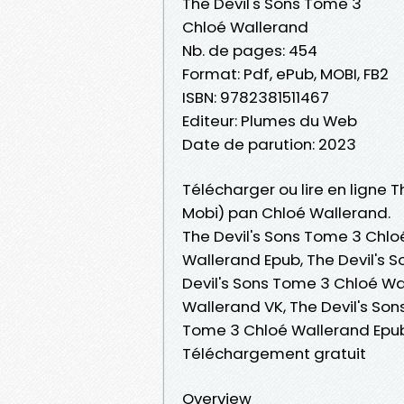
The Devil's Sons Tome 3
Chloé Wallerand
Nb. de pages: 454
Format: Pdf, ePub, MOBI, FB2
ISBN: 9782381511467
Editeur: Plumes du Web
Date de parution: 2023
Télécharger ou lire en ligne T
Mobi) pan Chloé Wallerand.
The Devil's Sons Tome 3 Chlo
Wallerand Epub, The Devil's S
Devil's Sons Tome 3 Chloé Wa
Wallerand VK, The Devil's Son
Tome 3 Chloé Wallerand Epub
Téléchargement gratuit
Overview