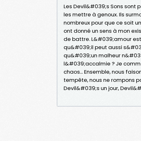
Les Devil&#039;s Sons sont pl
les mettre à genoux. Ils surmo
nombreux pour que ce soit un
ont donné un sens à mon exist
de battre. L&#039;amour est 
qu&#039;il peut aussi s&#03
qu&#039;un malheur n&#039;a
l&#039;accalmie ? Je comme
chaos... Ensemble, nous faison
tempête, nous ne rompons pas
Devil&#039;s un jour, Devil&#03