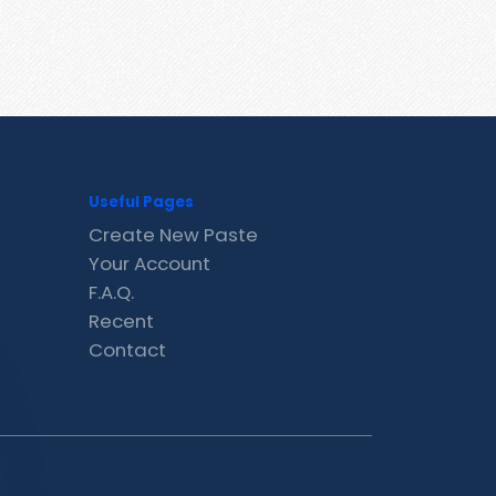
Useful Pages
Create New Paste
Your Account
F.A.Q.
Recent
Contact