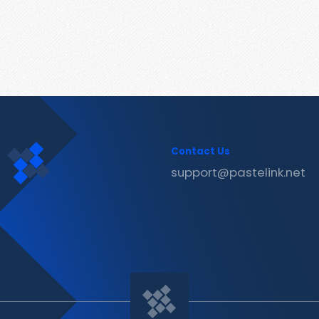
Contact Us
support@pastelink.net