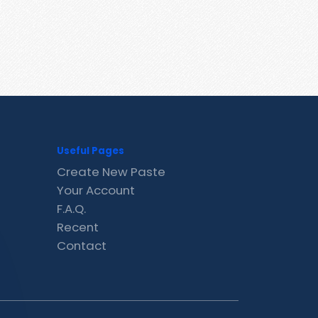
Useful Pages
Create New Paste
Your Account
F.A.Q.
Recent
Contact