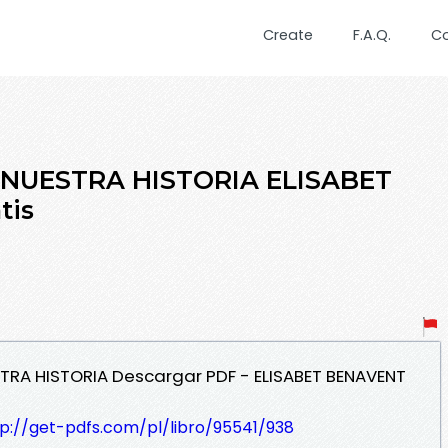
Create
F.A.Q.
C
 NUESTRA HISTORIA ELISABET
tis
STRA HISTORIA Descargar PDF - ELISABET BENAVENT
tp://get-pdfs.com/pl/libro/95541/938