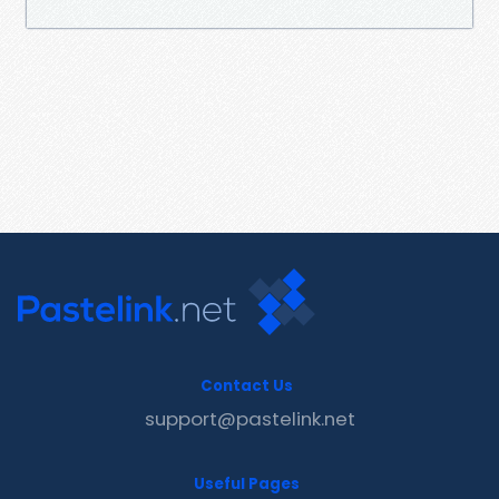
Contact Us
support@pastelink.net
Useful Pages