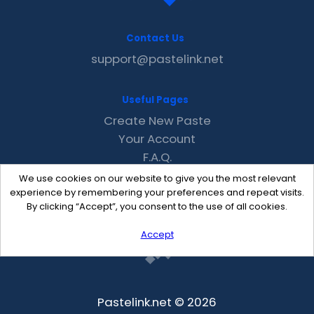
Contact Us
support@pastelink.net
Useful Pages
Create New Paste
Your Account
F.A.Q.
Recent
We use cookies on our website to give you the most relevant
Contact
experience by remembering your preferences and repeat visits.
By clicking “Accept”, you consent to the use of all cookies.
Accept
Pastelink.net © 2026