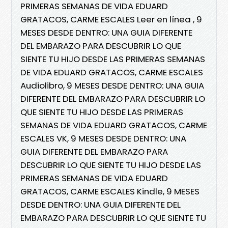
PRIMERAS SEMANAS DE VIDA EDUARD
GRATACOS, CARME ESCALES Leer en línea , 9
MESES DESDE DENTRO: UNA GUIA DIFERENTE
DEL EMBARAZO PARA DESCUBRIR LO QUE
SIENTE TU HIJO DESDE LAS PRIMERAS SEMANAS
DE VIDA EDUARD GRATACOS, CARME ESCALES
Audiolibro, 9 MESES DESDE DENTRO: UNA GUIA
DIFERENTE DEL EMBARAZO PARA DESCUBRIR LO
QUE SIENTE TU HIJO DESDE LAS PRIMERAS
SEMANAS DE VIDA EDUARD GRATACOS, CARME
ESCALES VK, 9 MESES DESDE DENTRO: UNA
GUIA DIFERENTE DEL EMBARAZO PARA
DESCUBRIR LO QUE SIENTE TU HIJO DESDE LAS
PRIMERAS SEMANAS DE VIDA EDUARD
GRATACOS, CARME ESCALES Kindle, 9 MESES
DESDE DENTRO: UNA GUIA DIFERENTE DEL
EMBARAZO PARA DESCUBRIR LO QUE SIENTE TU