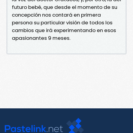
futuro bebé, que desde el momento de su
concepción nos contará en primera
persona su particular visión de todos los
cambios que irá experimentando en esos
apasionantes 9 meses.