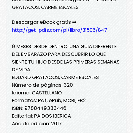
GRATACOS, CARME ESCALES
Descargar eBook gratis ➡
http://get-pdfs.com/pl/libro/31506/847
9 MESES DESDE DENTRO: UNA GUIA DIFERENTE
DEL EMBARAZO PARA DESCUBRIR LO QUE
SIENTE TU HIJO DESDE LAS PRIMERAS SEMANAS
DE VIDA
EDUARD GRATACOS, CARME ESCALES
Número de páginas: 320
Idioma: CASTELLANO
Formatos: Pdf, ePub, MOBI, FB2
ISBN: 9788449333446
Editorial: PAIDOS IBERICA
Año de edición: 2017