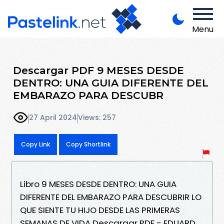
Menu
Descargar PDF 9 MESES DESDE
DENTRO: UNA GUIA DIFERENTE DEL
EMBARAZO PARA DESCUBR
27 April 2024
Views: 257
Copy Link
Copy Shortlink
Libro 9 MESES DESDE DENTRO: UNA GUIA
DIFERENTE DEL EMBARAZO PARA DESCUBRIR LO
QUE SIENTE TU HIJO DESDE LAS PRIMERAS
SEMANAS DE VIDA Descargar PDF - EDUARD