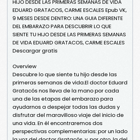
HIJO DESDE LAS PRIMERAS SEMANAS DE VIDA
EDUARD GRATACOS, CARME ESCALES Epub VK,
9 MESES DESDE DENTRO: UNA GUIA DIFERENTE
DEL EMBARAZO PARA DESCUBRIR LO QUE
SIENTE TU HIJO DESDE LAS PRIMERAS SEMANAS
DE VIDA EDUARD GRATACOS, CARME ESCALES
Descargar gratis
Overview
Descubre lo que siente tu hijo desde las
primeras semanas de vida.El doctor Eduard
Gratacós nos lleva de la mano por cada
una de las etapas del embarazo para
ayudarnos a despejar todas las dudas y
disfrutar del maravilloso viaje del inicio de
una vida. En él encontraremos dos
perspectivas complementarias: por un lado
la voz del doctor Gratacós, y, por otro, la del