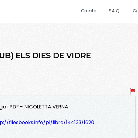
Create
F.A.Q.
C
PUB} ELS DIES DE VIDRE
argar PDF - NICOLETTA VERNA
p://filesbooks.info/pl/libro/144133/1620