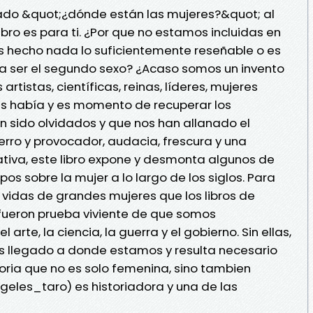
tado &quot;¿dónde están las mujeres?&quot; al
 libro es para ti. ¿Por que no estamos incluidas en
os hecho nada lo suficientemente reseñable o es
 ser el segundo sexo? ¿Acaso somos un invento
artistas, científicas, reinas, líderes, mujeres
las había y es momento de recuperar los
 sido olvidados y que nos han allanado el
ro y provocador, audacia, frescura y una
tiva, este libro expone y desmonta algunos de
pos sobre la mujer a lo largo de los siglos. Para
 vidas de grandes mujeres que los libros de
e fueron prueba viviente de que somos
arte, la ciencia, la guerra y el gobierno. Sin ellas,
s llegado a donde estamos y resulta necesario
toria que no es solo femenina, sino tambien
geles_taro) es historiadora y una de las