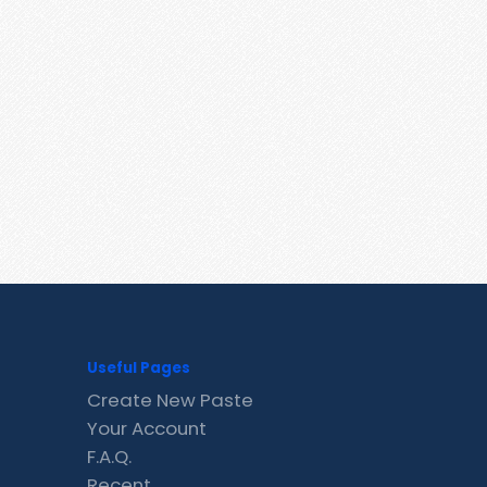
Useful Pages
Create New Paste
Your Account
F.A.Q.
Recent