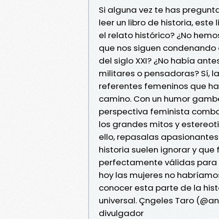
Si alguna vez te has pregun
leer un libro de historia, este
el relato histórico? ¿No hem
que nos siguen condenando a
del siglo XXI? ¿No había antes 
militares o pensadoras? Sí, 
referentes femeninos que han
camino. Con un humor gamber
perspectiva feminista comba
los grandes mitos y estereoti
ello, repasalas apasionantes
historia suelen ignorar y qu
perfectamente válidas para el 
hoy las mujeres no habríamo
conocer esta parte de la his
universal. Çngeles Taro (@an
divulgador