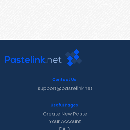
Contact Us
support@pastelink.net
Useful Pages
Create New Paste
Your Account
F.A.Q.