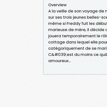
Overview
A la veille de son voyage de
sur ses trois jeunes belles-s
même si Freddy fuit les débu
marieuse de mère, il décide d
jouera temporairement le rôle
cottage dans lequel elle pou
catégoriquement de se marie
C&#039;est du moins ce qu&
amoureux...