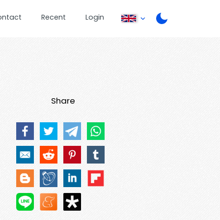
ontact
Recent
Login
Share