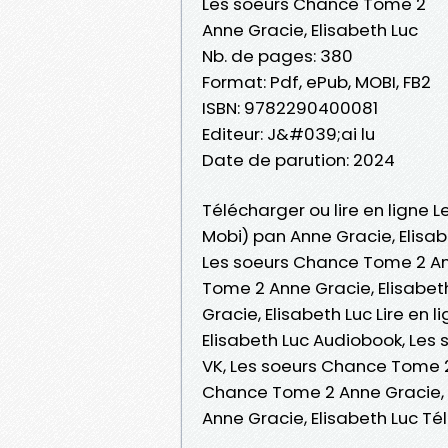
Les soeurs Chance Tome 2
Anne Gracie, Elisabeth Luc
Nb. de pages: 380
Format: Pdf, ePub, MOBI, FB2
ISBN: 9782290400081
Editeur: J&#039;ai lu
Date de parution: 2024
Télécharger ou lire en ligne 
Mobi) pan Anne Gracie, Elisab
Les soeurs Chance Tome 2 Ann
Tome 2 Anne Gracie, Elisabet
Gracie, Elisabeth Luc Lire en
Elisabeth Luc Audiobook, Les
VK, Les soeurs Chance Tome 2 
Chance Tome 2 Anne Gracie, 
Anne Gracie, Elisabeth Luc T