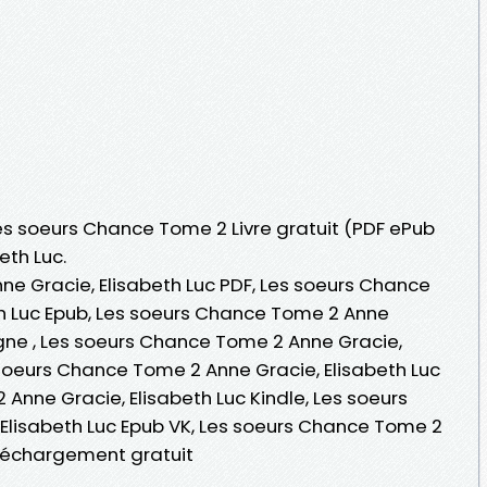
Les soeurs Chance Tome 2 Livre gratuit (PDF ePub
eth Luc.
e Gracie, Elisabeth Luc PDF, Les soeurs Chance
h Luc Epub, Les soeurs Chance Tome 2 Anne
 ligne , Les soeurs Chance Tome 2 Anne Gracie,
 soeurs Chance Tome 2 Anne Gracie, Elisabeth Luc
Anne Gracie, Elisabeth Luc Kindle, Les soeurs
Elisabeth Luc Epub VK, Les soeurs Chance Tome 2
éléchargement gratuit