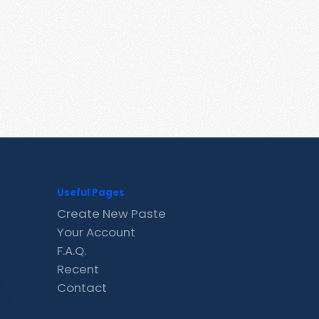
Useful Pages
Create New Paste
Your Account
F.A.Q.
Recent
Contact