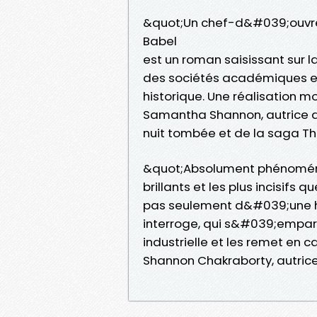
&quot;Un chef-d&#039;ouvre q
Babel
est un roman saisissant sur 
des sociétés académiques et
historique. Une réalisation
Samantha Shannon, autrice d
nuit tombée et de la saga T
&quot;Absolument phénoménal
brillants et les plus incisifs q
pas seulement d&#039;une hi
interroge, qui s&#039;empare
industrielle et les remet en 
Shannon Chakraborty, autric