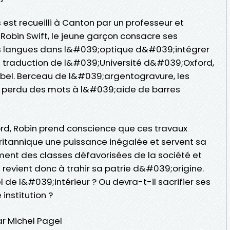
s est recueilli à Canton par un professeur et
Robin Swift, le jeune garçon consacre ses
s langues dans l&#039;optique d&#039;intégrer
 de traduction de l&#039;Université d&#039;Oxford,
bel. Berceau de l&#039;argentogravure, les
ns perdu des mots à l&#039;aide de barres
ord, Robin prend conscience que ces travaux
itannique une puissance inégalée et servent sa
iment des classes défavorisées de la société et
el revient donc à trahir sa patrie d&#039;origine.
 de l&#039;intérieur ? Ou devra-t-il sacrifier ses
institution ?
r Michel Pagel