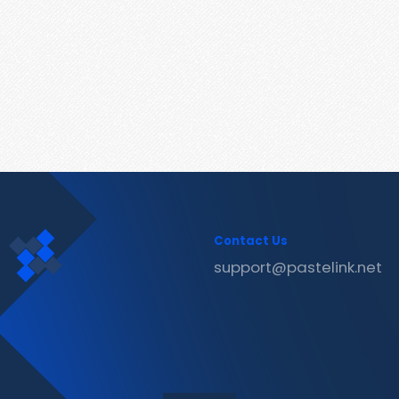
Contact Us
support@pastelink.net