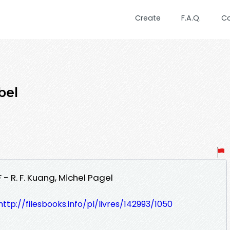
Create
F.A.Q.
C
bel
 - R. F. Kuang, Michel Pagel
http://filesbooks.info/pl/livres/142993/1050