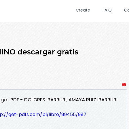
Create
F.A.Q.
C
INO descargar gratis
gar PDF - DOLORES IBARRURI, AMAYA RUIZ IBARRURI
tp://get-pdfs.com/pl/libro/89455/987