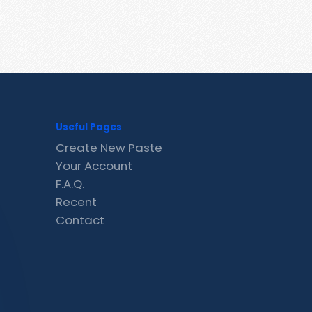
Useful Pages
Create New Paste
Your Account
F.A.Q.
Recent
Contact