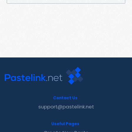
Contact Us
support@pastelink.net
Useful Pages