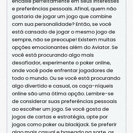
encaixe perfeitamente em seus interesses
e preferências pessoais. Afinal, quem não
gostaria de jogar um jogo que combine
com sua personalidade? Então, se você
está cansado de jogar o mesmo jogo de
sempre, não se preocupe! Existem muitas
opções emocionantes além do Aviator. Se
você está procurando algo mais
desafiador, experimente o poker online,
onde você pode enfrentar jogadores de
todo o mundo. Ou se você está procurando
algo divertido e casual, os caça-níqueis
online são uma ótima opção. Lembre-se
de considerar suas preferências pessoais
ao escolher um jogo. Se você gosta de
jogos de cartas e estratégia, opte por
jogos como poker ou blackjack. Se preferir
algo mais casual e baseado na sorte, os