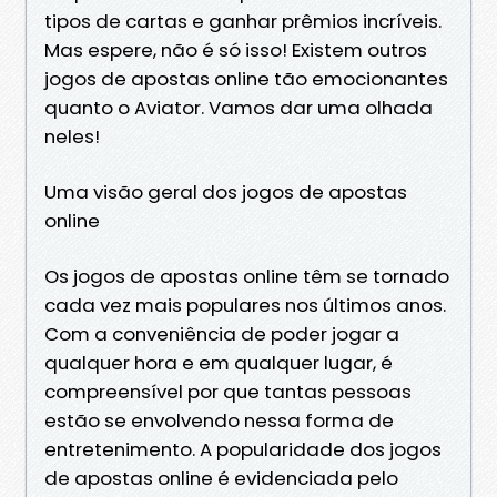
tipos de cartas e ganhar prêmios incríveis.
Mas espere, não é só isso! Existem outros
jogos de apostas online tão emocionantes
quanto o Aviator. Vamos dar uma olhada
neles!
Uma visão geral dos jogos de apostas
online
Os jogos de apostas online têm se tornado
cada vez mais populares nos últimos anos.
Com a conveniência de poder jogar a
qualquer hora e em qualquer lugar, é
compreensível por que tantas pessoas
estão se envolvendo nessa forma de
entretenimento. A popularidade dos jogos
de apostas online é evidenciada pelo