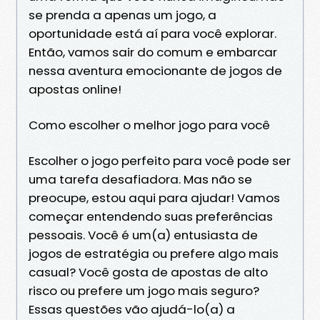
se prenda a apenas um jogo, a
oportunidade está aí para você explorar.
Então, vamos sair do comum e embarcar
nessa aventura emocionante de jogos de
apostas online!
Como escolher o melhor jogo para você
Escolher o jogo perfeito para você pode ser
uma tarefa desafiadora. Mas não se
preocupe, estou aqui para ajudar! Vamos
começar entendendo suas preferências
pessoais. Você é um(a) entusiasta de
jogos de estratégia ou prefere algo mais
casual? Você gosta de apostas de alto
risco ou prefere um jogo mais seguro?
Essas questões vão ajudá-lo(a) a