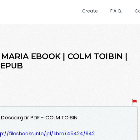
Create
F.A.Q.
C
MARIA EBOOK | COLM TOIBIN |
F EPUB
A Descargar PDF - COLM TOIBIN
p://filesbooks.info/pl/libro/45424/942