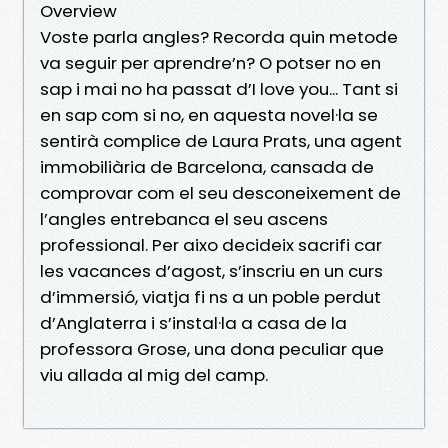
Overview
Voste parla angles? Recorda quin metode
va seguir per aprendre’n? O potser no en
sap i mai no ha passat d’I love you... Tant si
en sap com si no, en aquesta novel·la se
sentirà complice de Laura Prats, una agent
immobiliària de Barcelona, cansada de
comprovar com el seu desconeixement de
l’angles entrebanca el seu ascens
professional. Per aixo decideix sacrifi car
les vacances d’agost, s’inscriu en un curs
d’immersió, viatja fi ns a un poble perdut
d’Anglaterra i s’instal·la a casa de la
professora Grose, una dona peculiar que
viu allada al mig del camp.