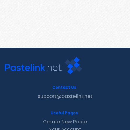
Contact Us
support@pastelink.net
Useful Pages
Create New Paste
Your Account