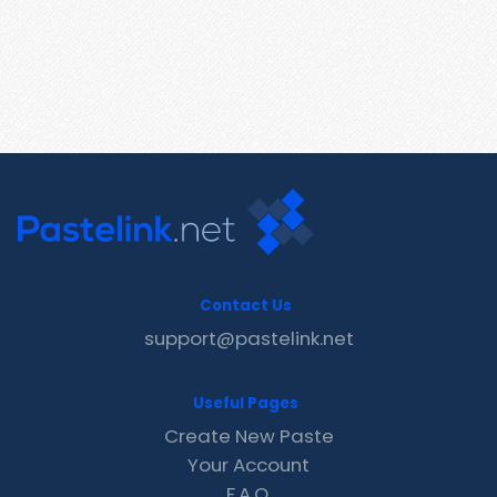
Contact Us
support@pastelink.net
Useful Pages
Create New Paste
Your Account
F.A.Q.