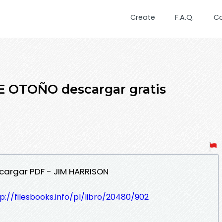
Create
F.A.Q.
C
 OTOÑO descargar gratis
cargar PDF - JIM HARRISON
p://filesbooks.info/pl/libro/20480/902