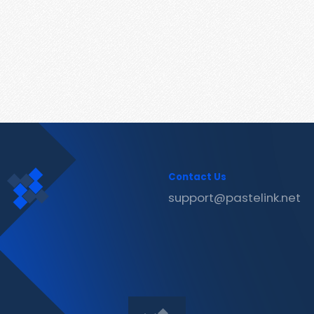
Contact Us
support@pastelink.net