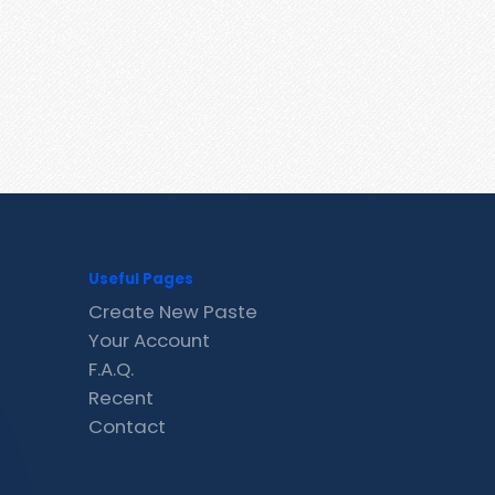
Useful Pages
Create New Paste
Your Account
F.A.Q.
Recent
Contact