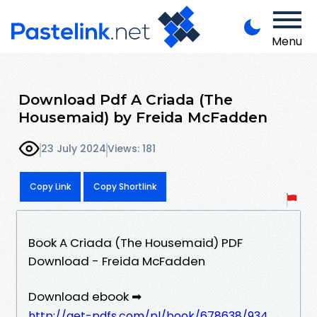
Menu
Download Pdf A Criada (The
Housemaid) by Freida McFadden
23 July 2024
Views: 181
Copy Link
Copy Shortlink
Book A Criada (The Housemaid) PDF
Download - Freida McFadden
Download ebook ➡
http://get-pdfs.com/pl/book/678638/934