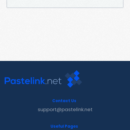
Contact Us
support@pastelink.net
Useful Pages