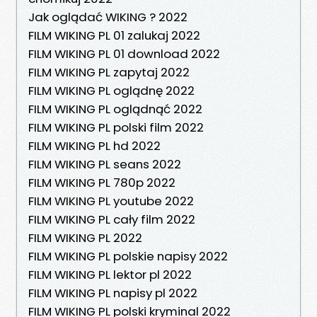
Jak oglądać WIKING ? 2022
FILM WIKING PL 01 zalukaj 2022
FILM WIKING PL 01 download 2022
FILM WIKING PL zapytaj 2022
FILM WIKING PL oglądnę 2022
FILM WIKING PL oglądnąć 2022
FILM WIKING PL polski film 2022
FILM WIKING PL hd 2022
FILM WIKING PL seans 2022
FILM WIKING PL 780p 2022
FILM WIKING PL youtube 2022
FILM WIKING PL cały film 2022
FILM WIKING PL 2022
FILM WIKING PL polskie napisy 2022
FILM WIKING PL lektor pl 2022
FILM WIKING PL napisy pl 2022
FILM WIKING PL polski kryminal 2022