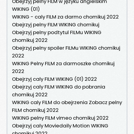
Obejrzyj pelny FILM w języku angielskim
WIKING (01)
WIKING - caly FILM za darmo chomikuj 2022
Obejrzyj pelny FILM WIKING chomikuj
Obejrzyj pelny podtytul FILMu WIKING
chomikuj 2022
Obejrzyj pelny spoiler FILMu WIKING chomikuj
2022
WIKING Pelny FILM za darmoszke chomikuj
2022
Obejrzyj caly FILM WIKING (01) 2022
Obejrzyj caly FILM WIKING do pobrania
chomikuj 2022
WIKING caly FILM do obejrzenia Zobacz pelny
FILM chomikuj 2022
WIKING pelny FILM vimeo chomikuj 2022
Obejrzyj caly Moviedaily Motion WIKING
chomikuj 2022