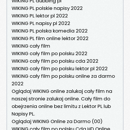
WIKING PL dubbing pl
WIKING PL polskie napisy 2022
WIKING PL lektor pl 2022
WIKING PL napisy pl 2022
WIKING PL polska komedia 2022
WIKING PL film online lektor 2022
WIKING cały film
WIKING cały film po polsku 2022
WIKING cały film po polsku cda 2022
WIKING cały film po polsku lektor pl 2022
WIKING cały film po polsku online za darmo
2022
Oglądaj WIKING online zalukaj cały film na
naszej stronie zalukaj online. Cały film do
obejrzenia online bez limitu z Lektor PL lub
Napisy PL.
Oglądaj WIKING Online za Darmo (00)
WIKING cały film po polsku Cda HD Online