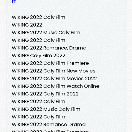
m
WIKING 2022 Cały Film
WIKING 2022
WIKING 2022 Music Cały Film
WIKING 2022 Cały Film
WIKING 2022 Romance, Drama
WIKING Cały Film 2022
WIKING 2022 Cały Film Premiere
WIKING 2022 Cały Film New Movies
WIKING 2022 Cały Film Movies 2022
WIKING 2022 Cały Film Watch Online
WIKING 2022 Cały Film 2022
WIKING 2022 Cały Film
WIKING 2022 Music Cały Film
WIKING 2022 Cały Film
WIKING 2022 Romance Drama
WIKING 2022 Cały Film Premiere