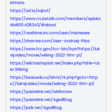
elmans
https://osf.io/xqbvf/
https://www.cruzetalk.com/members/apiska
dlo600.426343/#about
https://realtime.inc.com/user/mixnesee
https://sharree.com/User-Andrzej-Pilos
https://www.fcc.gov/fcc-bin/bye?https://luk
nij.video/movie/wiking-2022-film-pl/
https://wiki.hashsploit.net/index.php?title=Us
er:Wiking
https://bsaa.edu.ru/bitrix/rk.php?goto=http
s://luknij.video/movie/wiking-2022-film-pl/
https://pastelink.net/wk9vnzwr
https://pastelink.net/4gxd8tug
https://pslk.net/4gxd8tug