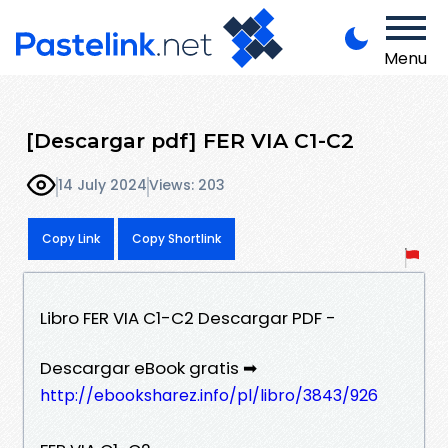
Menu
[Descargar pdf] FER VIA C1-C2
14 July 2024
Views: 203
Copy Link
Copy Shortlink
Libro FER VIA C1-C2 Descargar PDF -
Descargar eBook gratis ➡
http://ebooksharez.info/pl/libro/3843/926