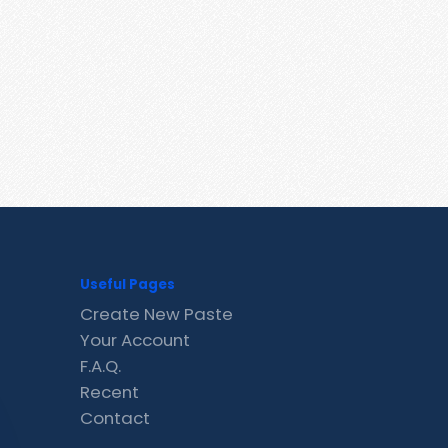
Useful Pages
Create New Paste
Your Account
F.A.Q.
Recent
Contact