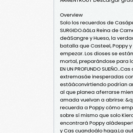
Overview
Solo los recuerdos de Casáp
SURGIDO.ááLa Reina de Carne 
deáSangre y Hueso, la verdad
batalla que Casteel, Poppy 
empezar. Los dioses se está
mortal, preparándose para 
EN UN PROFUNDO SUEÑO...Cas d
extremasáe inesperadas con
estááconvirtiendo podrían a
al que planea aferrarse mien
amada vuelvan a abrirse: &qu
recuerda a Poppy cómo empezó
sobre sí mismo que solo Kier
encontrará Poppy aládesper
y Cas cuandoálo haga.La auto