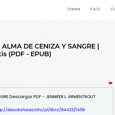
Create
F.A.Q.
C
N ALMA DE CENIZA Y SANGRE |
tis (PDF - EPUB)
NGRE Descargar PDF - JENNIFER L. ARMENTROUT
p://ebooksharez.info/pl/libro/94423/1459