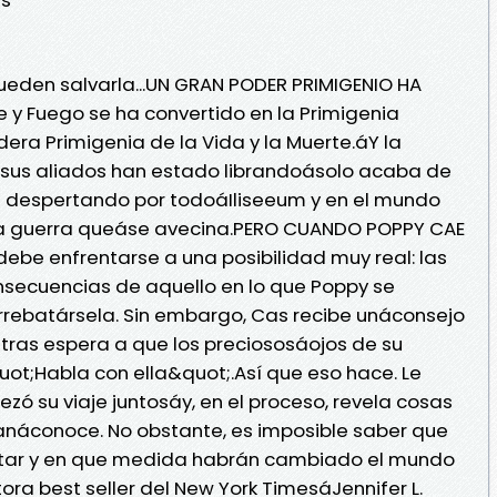
ueden salvarla...UN GRAN PODER PRIMIGENIO HA
y Fuego se ha convertido en la Primigenia
era Primigenia de la Vida y la Muerte.áY la
y sus aliados han estado librandoásolo acaba de
n despertando por todoáIliseeum y en el mundo
la guerra queáse avecina.PERO CUANDO POPPY CAE
ebe enfrentarse a una posibilidad muy real: las
secuencias de aquello en lo que Poppy se
rrebatársela. Sin embargo, Cas recibe unáconsejo
tras espera a que los preciososáojos de su
ot;Habla con ella&quot;.Así que eso hace. Le
 su viaje juntosáy, en el proceso, revela cosas
anáconoce. No obstante, es imposible saber que
tar y en que medida habrán cambiado el mundo
ra best seller del New York TimesáJennifer L.