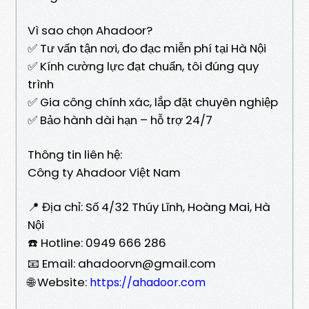
Vì sao chọn Ahadoor?
✅ Tư vấn tận nơi, đo đạc miễn phí tại Hà Nội
✅ Kính cường lực đạt chuẩn, tôi đúng quy
trình
✅ Gia công chính xác, lắp đặt chuyên nghiệp
✅ Bảo hành dài hạn – hỗ trợ 24/7
Thông tin liên hệ:
Công ty Ahadoor Việt Nam
📍 Địa chỉ: Số 4/32 Thúy Lĩnh, Hoàng Mai, Hà
Nội
☎️ Hotline: 0949 666 286
📧 Email: ahadoorvn@gmail.com
🌐 Website:
https://ahadoor.com