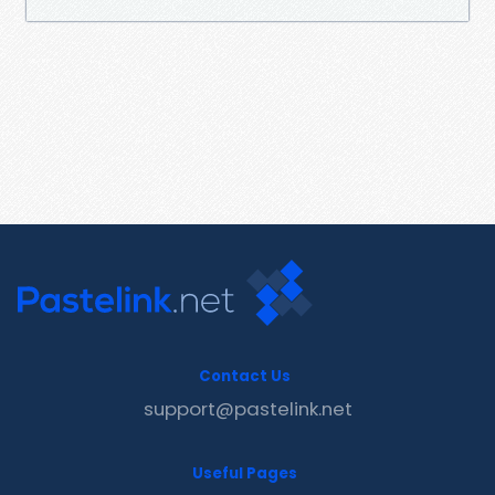
Contact Us
support@pastelink.net
Useful Pages