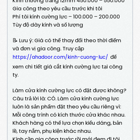
Kính thường trắng 12mm 450.000 – 550.000
Gia công theo yêu cầu trước khi tôi
Phí tôi kính cường lực – 100.000 – 200.000
Tùy độ dày kính và số lượng
📝 Lưu ý: Giá có thể thay đổi theo thời điểm
và đơn vị gia công. Truy cập
để
https://ahadoor.com/kinh-cuong-luc/
xem chi tiết giá cắt kính cường lực tại công
ty.
Làm cửa kính cường lực có đặt được không?
Câu trả lời là: CÓ. Làm cửa kính cường lực
luôn là sản phẩm đặt theo yêu cầu riêng vì:
Mỗi công trình có kích thước cửa khác nhau.
Khách hàng có thể lựa chọn kiểu dáng, bản
lề, tay nắm, phụ kiện khác nhau.
Kính cần gia công trước rồi mới đem đi tôi