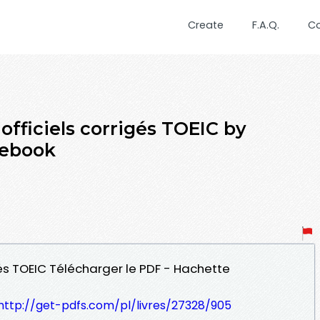
Create
F.A.Q.
C
 officiels corrigés TOEIC by
 ebook
igés TOEIC Télécharger le PDF - Hachette
http://get-pdfs.com/pl/livres/27328/905