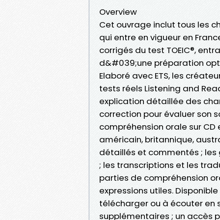
Overview
Cet ouvrage inclut tous les
qui entre en vigueur en France 
corrigés du test TOEIC®, entr
d&#039;une préparation optim
Elaboré avec ETS, les créate
tests réels Listening and Rea
explication détaillée des ch
correction pour évaluer son sc
compréhension orale sur CD e
américain, britannique, aust
détaillés et commentés ; les
; les transcriptions et les tr
parties de compréhension ora
expressions utiles. Disponible 
télécharger ou à écouter en s
supplémentaires ; un accès 