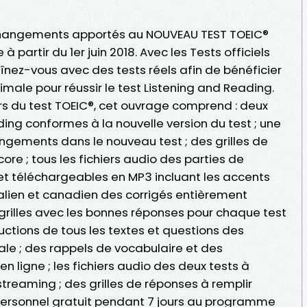
 changements apportés au NOUVEAU TEST TOEIC®
à partir du 1er juin 2018. Avec les Tests officiels
aînez-vous avec des tests réels afin de bénéficier
ale pour réussir le test Listening and Reading.
urs du test TOEIC®, cet ouvrage comprend : deux
ding conformes à la nouvelle version du test ; une
angements dans le nouveau test ; des grilles de
ore ; tous les fichiers audio des parties de
t téléchargeables en MP3 incluant les accents
ralien et canadien des corrigés entièrement
 grilles avec les bonnes réponses pour chaque test
aductions de tous les textes et questions des
le ; des rappels de vocabulaire et des
en ligne ; les fichiers audio des deux tests à
treaming ; des grilles de réponses à remplir
personnel gratuit pendant 7 jours au programme