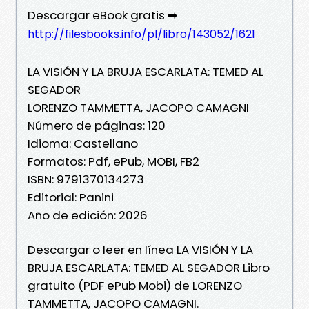
Descargar eBook gratis ➡
http://filesbooks.info/pl/libro/143052/1621
LA VISIÓN Y LA BRUJA ESCARLATA: TEMED AL
SEGADOR
LORENZO TAMMETTA, JACOPO CAMAGNI
Número de páginas: 120
Idioma: Castellano
Formatos: Pdf, ePub, MOBI, FB2
ISBN: 9791370134273
Editorial: Panini
Año de edición: 2026
Descargar o leer en línea LA VISIÓN Y LA
BRUJA ESCARLATA: TEMED AL SEGADOR Libro
gratuito (PDF ePub Mobi) de LORENZO
TAMMETTA, JACOPO CAMAGNI.