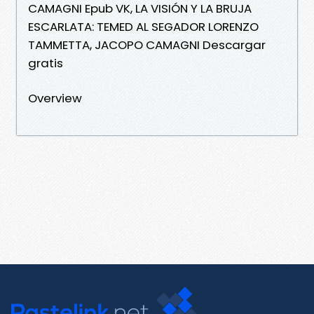
CAMAGNI Epub VK, LA VISIÓN Y LA BRUJA
ESCARLATA: TEMED AL SEGADOR LORENZO
TAMMETTA, JACOPO CAMAGNI Descargar
gratis
Overview