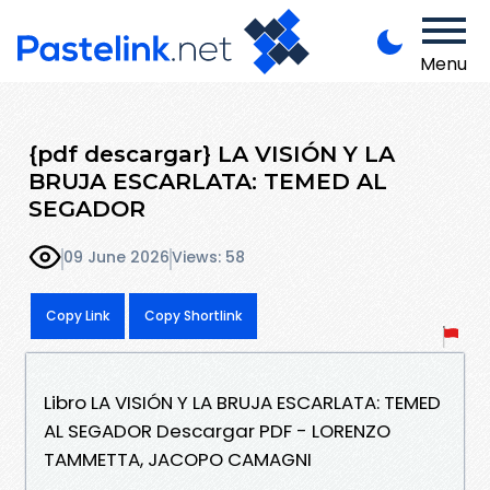
Menu
{pdf descargar} LA VISIÓN Y LA
BRUJA ESCARLATA: TEMED AL
SEGADOR
09 June 2026
Views: 58
Copy Link
Copy Shortlink
Libro LA VISIÓN Y LA BRUJA ESCARLATA: TEMED
AL SEGADOR Descargar PDF - LORENZO
TAMMETTA, JACOPO CAMAGNI