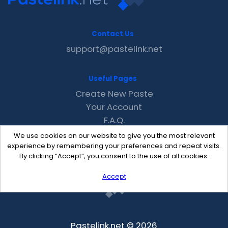
Contact Us
support@pastelink.net
Useful Pages
Create New Paste
Your Account
F.A.Q.
Recent
We use cookies on our website to give you the most relevant
Contact
experience by remembering your preferences and repeat visits.
By clicking “Accept”, you consent to the use of all cookies.
Accept
Pastelink.net © 2026