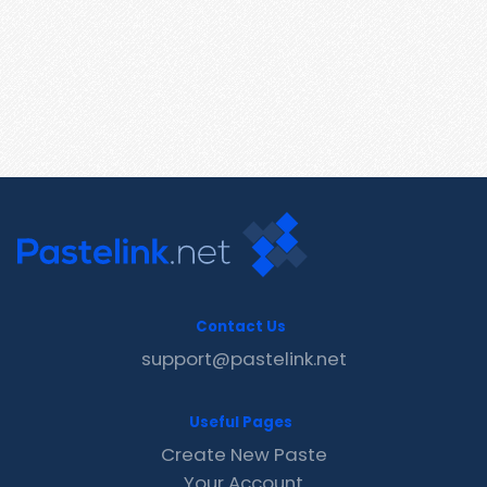
Contact Us
support@pastelink.net
Useful Pages
Create New Paste
Your Account