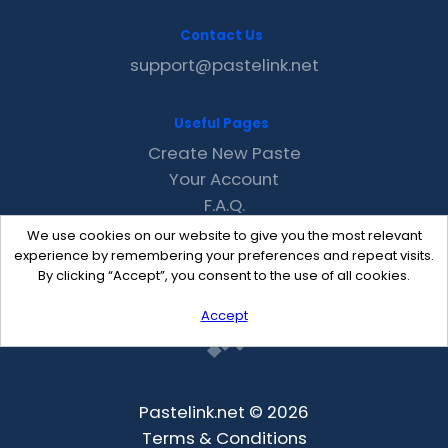
Contact Us
support@pastelink.net
Useful Pages
Create New Paste
Your Account
F.A.Q.
Recent
We use cookies on our website to give you the most relevant
Contact
experience by remembering your preferences and repeat visits.
By clicking “Accept”, you consent to the use of all cookies.
Accept
Pastelink.net © 2026
Terms & Conditions