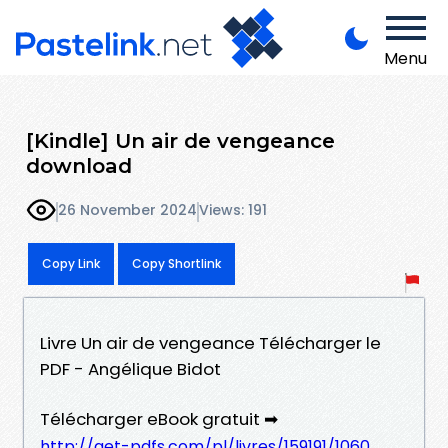
Menu
[Kindle] Un air de vengeance
download
26 November 2024
Views: 191
Copy Link
Copy Shortlink
Livre Un air de vengeance Télécharger le
PDF - Angélique Bidot
Télécharger eBook gratuit ➡
http://get-pdfs.com/pl/livres/159191/1060