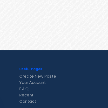
Useful Pages
Create New Paste
Your Account
F.A.Q.
Recent
Contact