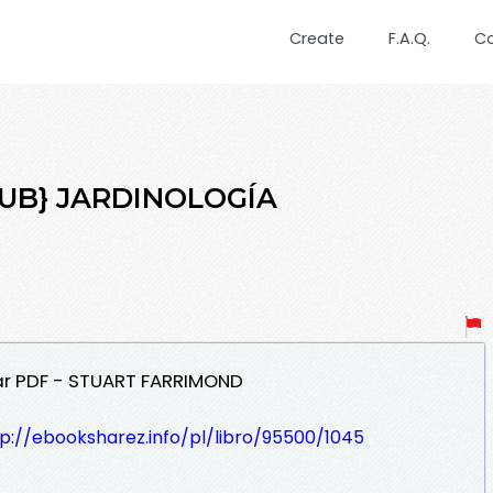
Create
F.A.Q.
C
EPUB} JARDINOLOGÍA
ar PDF - STUART FARRIMOND
p://ebooksharez.info/pl/libro/95500/1045