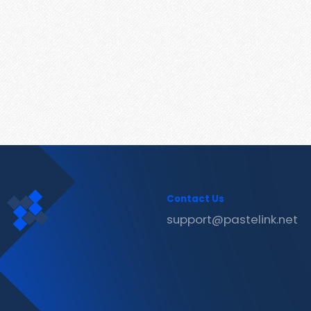
Contact Us
support@pastelink.net