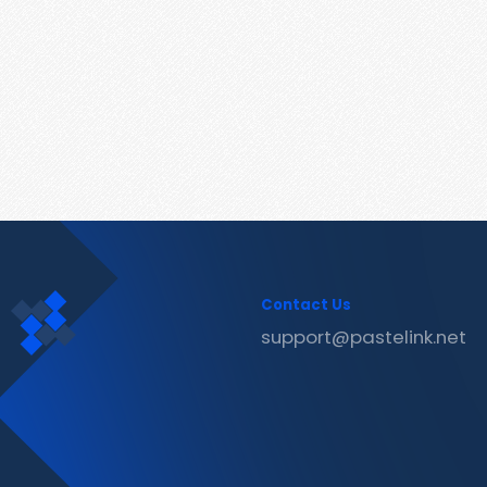
Contact Us
support@pastelink.net