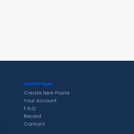
Useful Pages
Create New Paste
Your Account
F.A.Q.
Recent
Contact