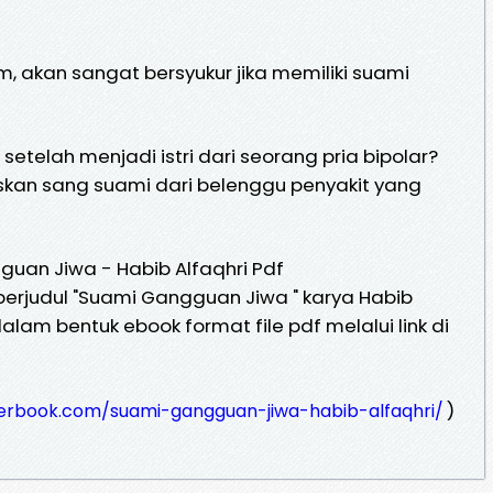
am, akan sangat bersyukur jika memiliki suami
telah menjadi istri dari seorang pria bipolar?
n sang suami dari belenggu penyakit yang
uan Jiwa - Habib Alfaqhri Pdf
erjudul "Suami Gangguan Jiwa " karya Habib
alam bentuk ebook format file pdf melalui link di
)
erbook.com/suami-gangguan-jiwa-habib-alfaqhri/