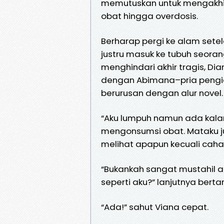
memutuskan untuk mengakhi
obat hingga overdosis.
Berharap pergi ke alam sete
justru masuk ke tubuh seora
menghindari akhir tragis, Di
dengan Abimana–pria pengid
berurusan dengan alur novel.
“Aku lumpuh namun ada kalan
mengonsumsi obat. Mataku ju
melihat apapun kecuali caha
“Bukankah sangat mustahil ad
seperti aku?” lanjutnya bertan
“Ada!” sahut Viana cepat.