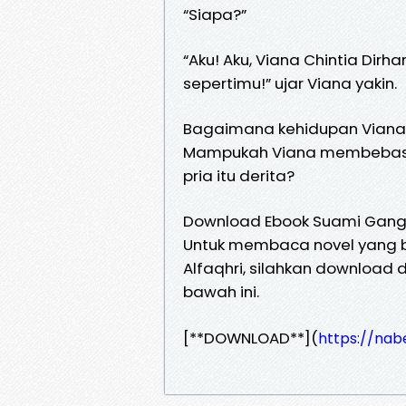
“Siapa?”
“Aku! Aku, Viana Chintia Dirh
sepertimu!” ujar Viana yakin.
Bagaimana kehidupan Viana se
Mampukah Viana membebaska
pria itu derita?
Download Ebook Suami Gangg
Untuk membaca novel yang b
Alfaqhri, silahkan download d
bawah ini.
[**DOWNLOAD**](
https://nab