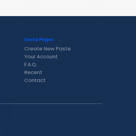
Useful Pages
Create New Paste
Your Account
F.A.Q.
Recent
Contact