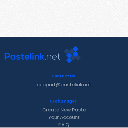
Contact Us
support@pastelink.net
Useful Pages
Create New Paste
Your Account
F.A.Q.