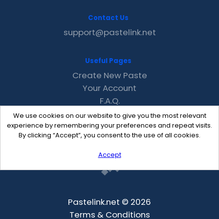
Contact Us
support@pastelink.net
Useful Pages
Create New Paste
Your Account
F.A.Q.
Recent
We use cookies on our website to give you the most relevant
Contact
experience by remembering your preferences and repeat visits.
By clicking “Accept”, you consent to the use of all cookies.
Accept
Pastelink.net © 2026
Terms & Conditions