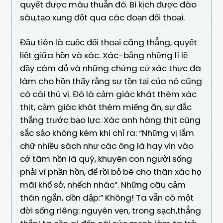
quyết được mâu thuẫn đó. Bi kịch được đào
sâu,tạo xung đột qua các đoạn đối thoại.
Đầu tiên là cuộc đối thoại căng thẳng, quyết
liệt giữa hồn và xác. Xác-bằng những lí lẽ
đầy cám dỗ và những chứng cứ xác thực đã
làm cho hồn thấy rằng sự tồn tại của nó cũng
có cái thú vị. Đó là cảm giác khát thèm xác
thịt, cảm giác khát thèm miếng ăn, sự đắc
thắng trước bạo lực. Xác anh hàng thịt cũng
sắc sảo không kém khi chỉ ra: “Những vị lắm
chữ nhiều sách như các ông là hay vin vào
cớ tâm hồn là quý, khuyên con người sống
phải vì phần hồn, để rồi bỏ bê cho thân xác họ
mãi khổ sở, nhếch nhác”. Những câu cảm
thán ngắn, dồn dập:” Không! Ta vẫn có một
đời sống riêng: nguyên vẹn, trong sạch,thẳng