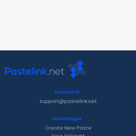
Contact Us
support@pastelink.net
Useful Pages
Create New Paste
Your Account