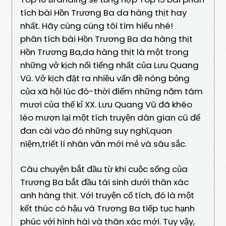
tích bài Hồn Trương Ba da hàng thịt hay
nhất. Hãy cùng cúng tôi tìm hiểu nhé!
phân tích bài Hồn Trương Ba da hàng thịt
Hồn Trương Ba,da hàng thịt là một trong
những vở kịch nổi tiếng nhất của Lưu Quang
Vũ. Vở kịch đặt ra nhiều vấn đề nóng bỏng
của xã hội lúc đó-thời điểm những năm tám
mươi của thế kỉ XX. Lưu Quang Vũ đã khéo
léo mượn lại một tích truyện dân gian cũ để
đan cài vào đó những suy nghĩ,quan
niệm,triết lí nhân văn mới mẻ và sâu sắc.
Câu chuyện bắt đầu từ khi cuộc sống của
Trương Ba bắt đầu tái sinh dưới thân xác
anh hàng thịt. Với truyện cổ tích, đó là một
kết thúc có hậu và Trương Ba tiếp tục hạnh
phúc với hình hài và thân xác mới. Tuy vậy,