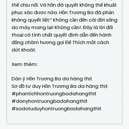
thể chịu nổi. Và hồn đã quyết không thể khuất
phục xác được nữa. Hồn Trương Ba đã phản
kháng quyết liệt:” Không cần đến cái đời sống
do mày mang lại! Không cần!. Đây là lời đối
thoại có tính chất quyết định dẫn đến hành
động châm hương gọi Đế Thích một cách
dứt khoát.
Xem thêm:
Dàn ý Hồn Trương Ba da hàng thịt
Sơ đồ tư duy Hồn Trương Ba da hàng thịt
#phantichhontruongbadahangthit
#danyhontruongbadahangthit
#sodotuduyhontruongbadahangthit