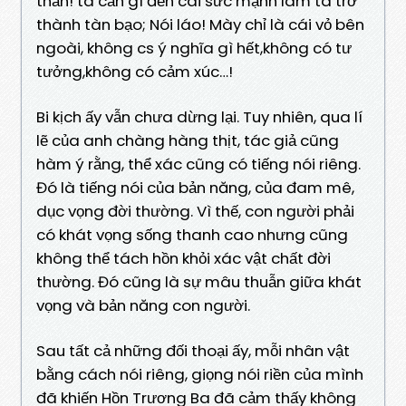
thắn! ta cần gì đến cái sức mạnh làm ta trở
thành tàn bạo; Nói láo! Mày chỉ là cái vỏ bên
ngoài, không cs ý nghĩa gì hết,không có tư
tưởng,không có cảm xúc…!
Bi kịch ấy vẫn chưa dừng lại. Tuy nhiên, qua lí
lẽ của anh chàng hàng thịt, tác giả cũng
hàm ý rằng, thể xác cũng có tiếng nói riêng.
Đó là tiếng nói của bản năng, của đam mê,
dục vọng đời thường. Vì thế, con người phải
có khát vọng sống thanh cao nhưng cũng
không thể tách hồn khỏi xác vật chất đời
thường. Đó cũng là sự mâu thuẫn giữa khát
vọng và bản năng con người.
Sau tất cả những đối thoại ấy, mỗi nhân vật
bằng cách nói riêng, giọng nói riền của mình
đã khiến Hồn Trương Ba đã cảm thấy không