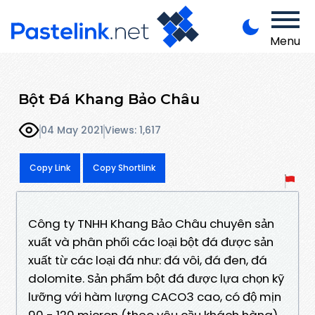
Menu
Bột Đá Khang Bảo Châu
04 May 2021
Views: 1,617
Copy Link
Copy Shortlink
Công ty TNHH Khang Bảo Châu chuyên sản
xuất và phân phối các loại bột đá được sản
xuất từ các loại đá như: đá vôi, đá đen, đá
dolomite. Sản phẩm bột đá được lựa chọn kỹ
lưỡng với hàm lượng CACO3 cao, có độ mịn
90 - 120 micron (theo yêu cầu khách hàng).