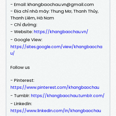
- Email: khangbaochau.vn@gmail.com
- Địa chỉ nhà máy: Thung Mơ, Thanh Thủy,
Thanh Liêm, Hà Nam
- Chỉ đường:
- Website:
https://khangbaochau.vn/
- Google View:
https://sites.google.com/view/khangbaocha
u/
Follow us
- Pinterest:
https://www.pinterest.com/khangbaochau
- Tumblr:
https://khangbaochau.tumblr.com/
- Linkedin:
https://www.linkedin.com/in/khangbaochau