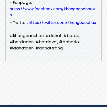
- Fanpage:
https://www.facebook.com/khangbaochau.v
n
- Twitter:
https://twitter.com/khangbaochau
#khangbaochau, #dahat, #botda,
#botdaden, #botdavoi, #dahatlo,
#dahatden, #dahattrang