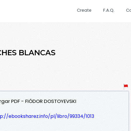
Create
F.A.Q.
C
OCHES BLANCAS
rgar PDF - FIÓDOR DOSTOYEVSKI
p://ebooksharez.info/pl/libro/99334/1013