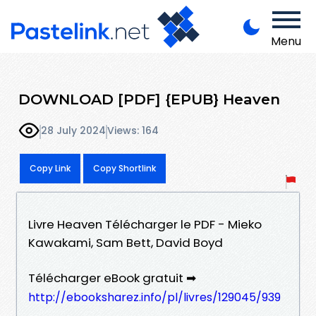
Menu
DOWNLOAD [PDF] {EPUB} Heaven
28 July 2024
Views: 164
Copy Link
Copy Shortlink
Livre Heaven Télécharger le PDF - Mieko
Kawakami, Sam Bett, David Boyd
Télécharger eBook gratuit ➡
http://ebooksharez.info/pl/livres/129045/939