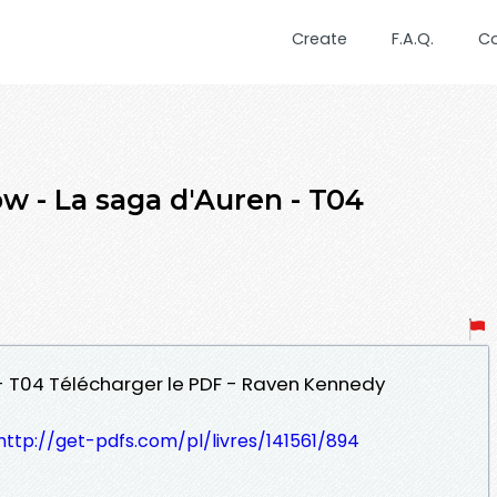
Create
F.A.Q.
C
w - La saga d'Auren - T04
 - T04 Télécharger le PDF - Raven Kennedy
http://get-pdfs.com/pl/livres/141561/894