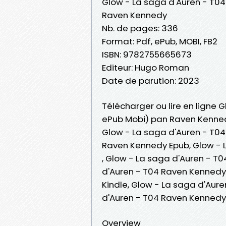
Glow - La saga d'Auren - T04
Raven Kennedy
Nb. de pages: 336
Format: Pdf, ePub, MOBI, FB2
ISBN: 9782755665673
Editeur: Hugo Roman
Date de parution: 2023
Télécharger ou lire en ligne G
ePub Mobi) pan Raven Kenne
Glow - La saga d'Auren - T04
Raven Kennedy Epub, Glow - L
, Glow - La saga d'Auren - T
d'Auren - T04 Raven Kennedy
Kindle, Glow - La saga d'Aur
d'Auren - T04 Raven Kennedy
Overview